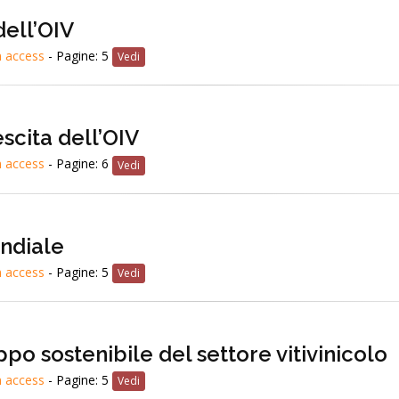
 dell’OIV
 access
- Pagine: 5
Vedi
escita dell’OIV
 access
- Pagine: 6
Vedi
ondiale
 access
- Pagine: 5
Vedi
po sostenibile del settore vitivinicolo
 access
- Pagine: 5
Vedi