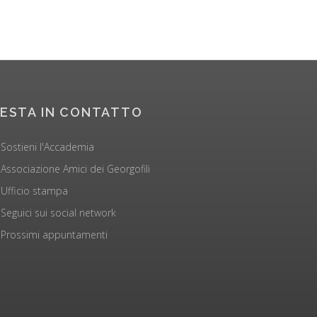
ESTA IN CONTATTO
Sostieni l'Accademia
Associazione Amici dei Georgofili
Ufficio stampa
Seguici sui social network
Prossimi appuntamenti