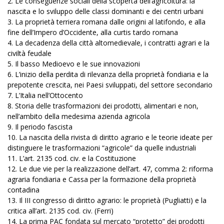
2. Le conseguenze sociali della scoperta dell’agricoltura: la
nascita e lo sviluppo delle classi dominanti e dei centri urbani
3. La proprietà terriera romana dalle origini al latifondo, e alla
fine dell’Impero d’Occidente, alla curtis tardo romana
4. La decadenza della città altomedievale, i contratti agrari e la
civiltà feudale
5. Il basso Medioevo e le sue innovazioni
6. L’inizio della perdita di rilevanza della proprietà fondiaria e la
prepotente crescita, nei Paesi sviluppati, del settore secondario
7. L’Italia nell’Ottocento
8. Storia delle trasformazioni dei prodotti, alimentari e non,
nell’ambito della medesima azienda agricola
9. Il periodo fascista
10. La nascita della rivista di diritto agrario e le teorie ideate per
distinguere le trasformazioni “agricole” da quelle industriali
11. L’art. 2135 cod. civ. e la Costituzione
12. Le due vie per la realizzazione dell’art. 47, comma 2: riforma
agraria fondiaria e Cassa per la formazione della proprietà
contadina
13. Il III congresso di diritto agrario: le proprietà (Pugliatti) e la
critica all’art. 2135 cod. civ. (Ferri)
14. La prima PAC fondata sul mercato “protetto” dei prodotti