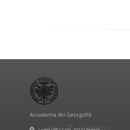
Accademia dei Georgofili
Logge Uffizi Corti, 50122 Firenze