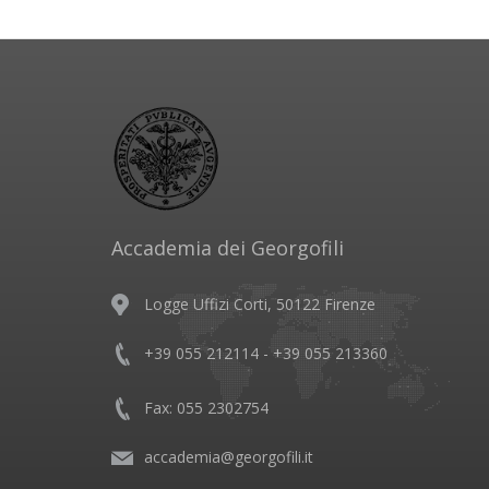
Accademia dei Georgofili
Logge Uffizi Corti, 50122 Firenze
+39 055 212114 - +39 055 213360
Fax: 055 2302754
accademia@georgofili.it