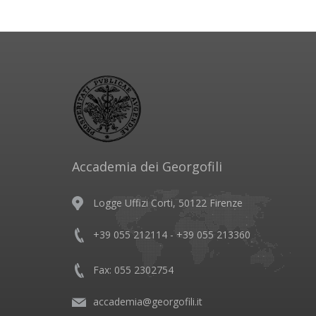
Accademia dei Georgofili
Logge Uffizi Corti, 50122 Firenze
+39 055 212114 - +39 055 213360
Fax: 055 2302754
accademia@georgofili.it