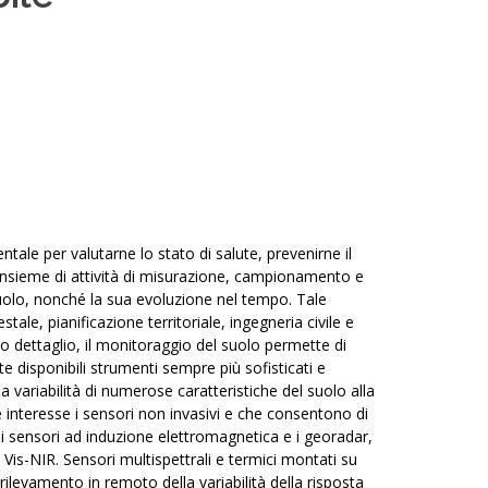
le per valutarne lo stato di salute, prevenirne il
 insieme di attività di misurazione, campionamento e
l suolo, nonché la sua evoluzione nel tempo. Tale
ale, pianificazione territoriale, ingegneria civile e
o dettaglio, il monitoraggio del suolo permette di
e disponibili strumenti sempre più sofisticati e
 la variabilità di numerose caratteristiche del suolo alla
re interesse i sensori non invasivi e che consentono di
, i sensori ad induzione elettromagnetica e i georadar,
 Vis-NIR. Sensori multispettrali e termici montati su
 rilevamento in remoto della variabilità della risposta