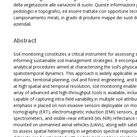
della vegetazione alle variazioni di suolo. Queste informazion
pedologici e topografici, ed essere trattate con opportune tecn
campionamento mirati, in grado di produrre mappe dei suoli det
aziendali.
Abstract
Soil monitoring constitutes a critical instrument for assessing
informing sustainable soil management strategies. It encomp
analytical procedures aimed at characterizing the soil’s physical
spatiotemporal dynamics. This approach is widely applicable ac
domains, territorial planning, civil and forest engineering, 
at high spatial and temporal resolution, soil monitoring enabl
array of advanced and high-throughput tools is available, inc
capable of capturing intra-field variability in multiple soil attr
emphasis is placed on non-invasive sensors deployable on mobil
tomography (ERT), electromagnetic induction (EMI) sensors, 
spectrometers, and visible–near infrared (Vis-NIR) reflectance
mounted on unmanned aerial vehicles (UAVs), along with satel
to assess spatial heterogeneity in vegetation spectral responses