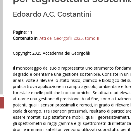
Edoardo A.C. Costantini
Pagine:
11
Contenuto in:
Atti dei Georgofili 2025, tomo II
Copyright 2025 Accademia dei Georgofili
Il monitoraggio del suolo rappresenta uno strumento fondamenta
degrado e orientarne una gestione sostenibile. Consiste in un
analisi volte a rilevare lo stato fisico, chimico e biologico de
pratica trova applicazione in campo agricolo, ambientale e forest
forestale e nelle politiche bioeconomiche. Se attuato ad elevat
attuarne una gestione di precisione. A tal fine, sono attualment
potenti, quali i sensori prossimali e remoti, in grado di rilevare
scala di campo. Tra i sensori prossimali, risultano di particola
essere montati su piattaforme mobili, quali i georesistivimetri
gli spettrometri di raggi-gamma e gli spettrometri di riflettanza
droni e immagini satellitari vengono utilizzati soprattutto per il